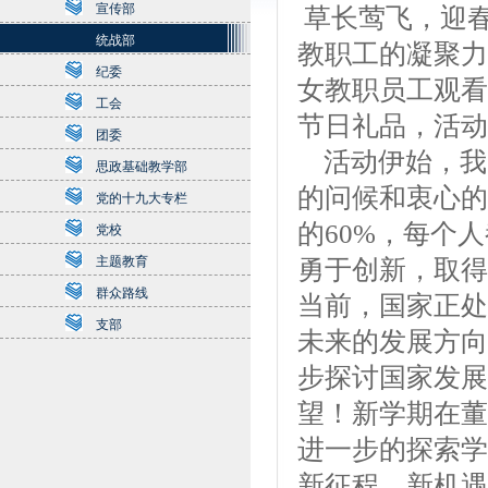
宣传部
草长莺飞，迎春
统战部
教职工的凝聚力
纪委
女教职员工观看
工会
节日礼品，活动
团委
活动伊始，我
思政基础教学部
的问候和衷心的
党的十九大专栏
的60%，每个
党校
主题教育
勇于创新，取得
群众路线
当前，国家正处
支部
未来的发展方向
步探讨国家发展
望！新学期在董
进一步的探索学
新征程、新机遇